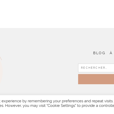
BLOG
À
t experience by remembering your preferences and repeat visits.
es. However, you may visit "Cookie Settings" to provide a controll
T © 2026 | ALL RIGHTS RESERVED |
DESIGNED BY LITTLE TH