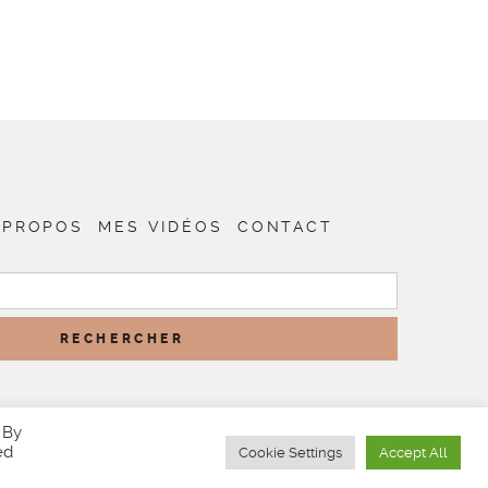
 PROPOS
MES VIDÉOS
CONTACT
RECHERCHER :
 By
ed
Cookie Settings
Accept All
EME SHOP