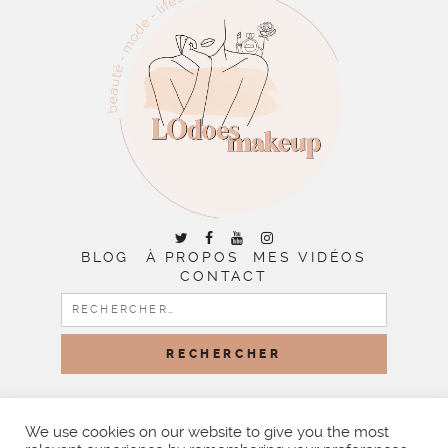
BLOG
À PROPOS
MES VIDÉOS
CONTACT
RECHERCHER :
COPYRIGHT © 2026 | ALL RIGHTS RESERVED |
DESIGNED
BY LITTLE THEME SHOP
We use cookies on our website to give you the most