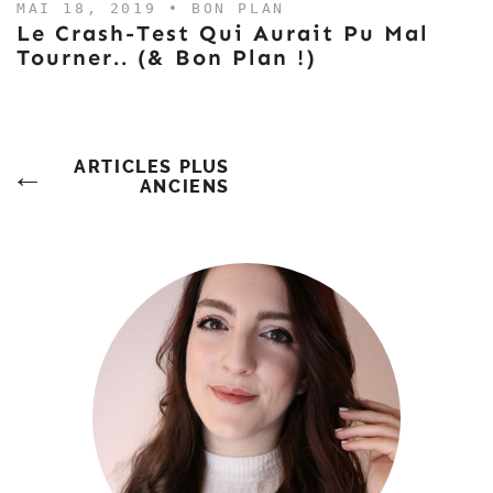
MAI 18, 2019 •
BON PLAN
Le Crash-Test Qui Aurait Pu Mal
Tourner.. (& Bon Plan !)
Navigation
ARTICLES PLUS
ANCIENS
Des
Articles