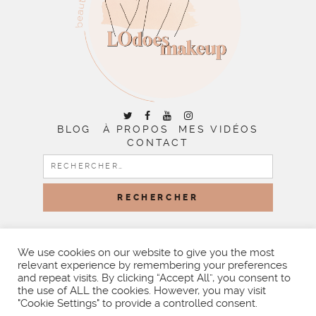
BLOG
À PROPOS
MES VIDÉOS
CONTACT
RECHERCHER :
COPYRIGHT © 2026 | ALL RIGHTS RESERVED |
DESIGNED
BY LITTLE THEME SHOP
We use cookies on our website to give you the most
relevant experience by remembering your preferences
and repeat visits. By clicking “Accept All”, you consent to
the use of ALL the cookies. However, you may visit
"Cookie Settings" to provide a controlled consent.