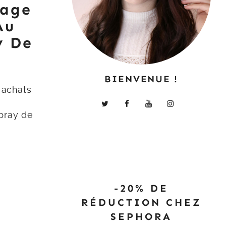
lage
Au
y De
BIENVENUE !
 achats
pray de
-20% DE
RÉDUCTION CHEZ
SEPHORA