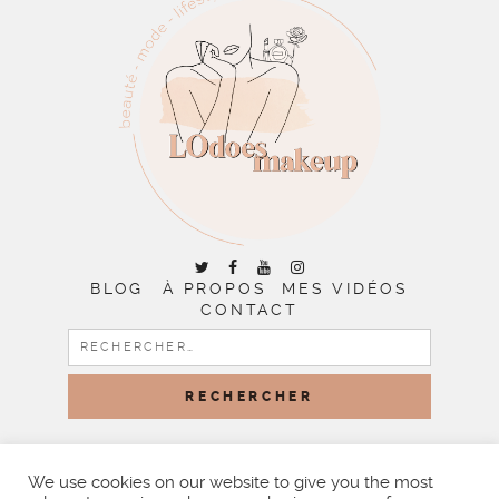
BLOG
À PROPOS
MES VIDÉOS
CONTACT
RECHERCHER :
COPYRIGHT © 2026 | ALL RIGHTS RESERVED |
DESIGNED
BY LITTLE THEME SHOP
We use cookies on our website to give you the most