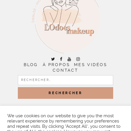
BLOG
À PROPOS
MES VIDÉOS
CONTACT
RECHERCHER :
COPYRIGHT © 2026 | ALL RIGHTS RESERVED |
DESIGNED
BY LITTLE THEME SHOP
We use cookies on our website to give you the most
relevant experience by remembering your preferences
and repeat visits. By clicking “Accept All”, you consent to