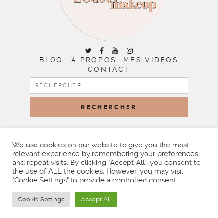
BLOG
À PROPOS
MES VIDÉOS
CONTACT
RECHERCHER :
COPYRIGHT © 2026 | ALL RIGHTS RESERVED |
DESIGNED
BY LITTLE THEME SHOP
We use cookies on our website to give you the most
relevant experience by remembering your preferences
and repeat visits. By clicking “Accept All”, you consent to
the use of ALL the cookies. However, you may visit
"Cookie Settings" to provide a controlled consent.
Cookie Settings
Accept All