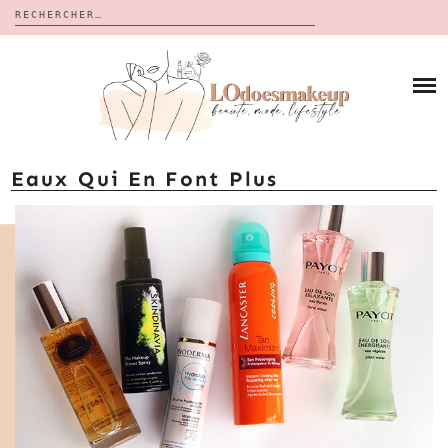
Rechercher :
Skip
to
BLOG
content
REVUES
À PROPOS
CALENDRIERS DE L’AVENT
BON PLAN
MES VIDÉOS
Eaux Qui En Font Plus
VIDÉOS
CONTACT