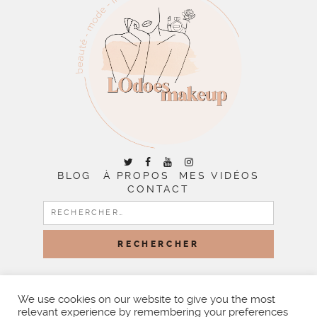
BLOG
À PROPOS
MES VIDÉOS
CONTACT
RECHERCHER :
COPYRIGHT © 2026 | ALL RIGHTS RESERVED |
DESIGNED
BY LITTLE THEME SHOP
We use cookies on our website to give you the most
relevant experience by remembering your preferences