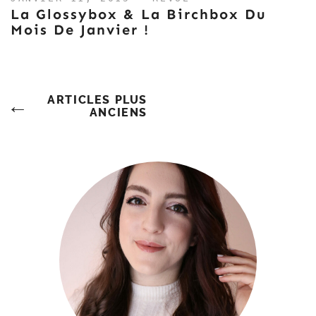
La Glossybox & La Birchbox Du
Mois De Janvier !
Navigation
ARTICLES PLUS
ANCIENS
Des
Articles