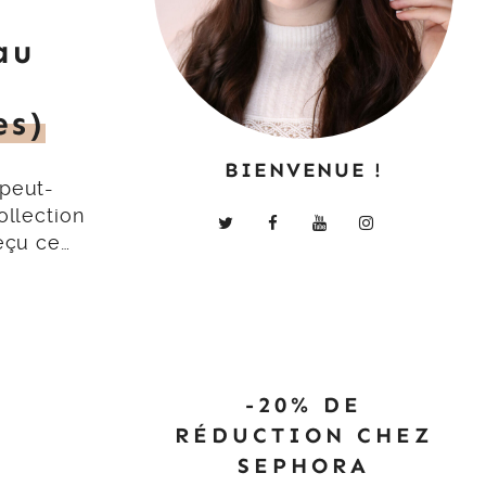
au
es)
BIENVENUE !
 peut-
ollection
eçu ce…
-20% DE
RÉDUCTION CHEZ
SEPHORA