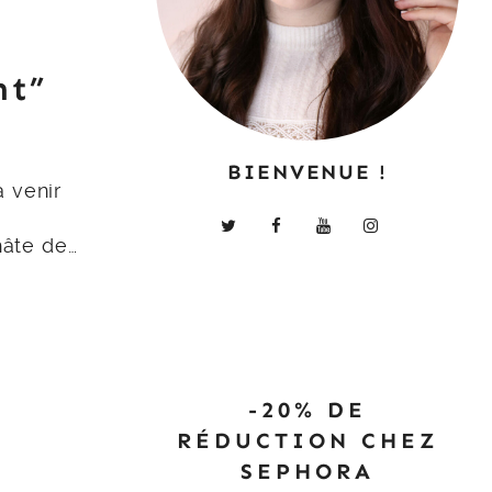
ht”
BIENVENUE !
 venir
hâte de…
-20% DE
RÉDUCTION CHEZ
SEPHORA