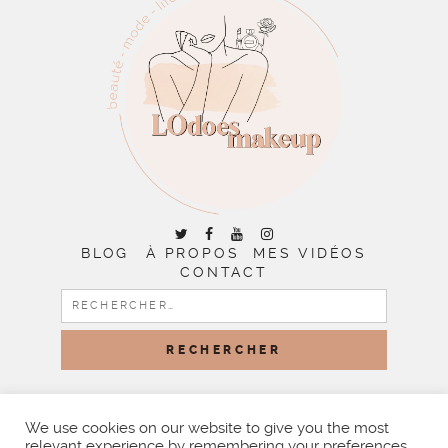
BLOG
À PROPOS
MES VIDÉOS
CONTACT
RECHERCHER :
COPYRIGHT © 2026 | ALL RIGHTS RESERVED |
DESIGNED
BY LITTLE THEME SHOP
We use cookies on our website to give you the most
relevant experience by remembering your preferences