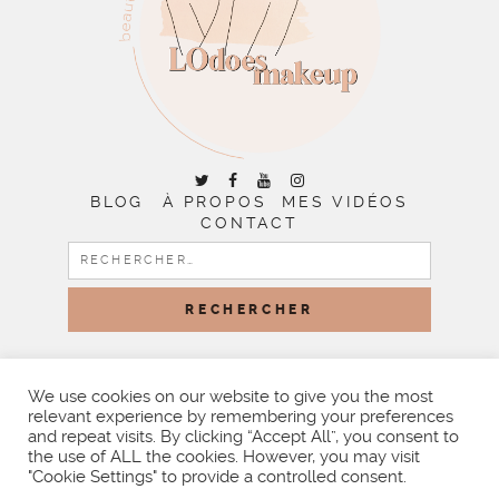
BLOG
À PROPOS
MES VIDÉOS
CONTACT
RECHERCHER :
COPYRIGHT © 2026 | ALL RIGHTS RESERVED |
DESIGNED
BY LITTLE THEME SHOP
We use cookies on our website to give you the most
relevant experience by remembering your preferences
and repeat visits. By clicking “Accept All”, you consent to
the use of ALL the cookies. However, you may visit
"Cookie Settings" to provide a controlled consent.