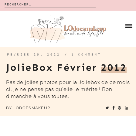
Rechercher :
Skip
to
BLOG
content
REVUES
À PROPOS
CALENDRIERS DE L’AVENT
BON PLAN
MES VIDÉOS
FÉVRIER 19, 2012
/
1 COMMENT
VIDÉOS
JolieBox Février
2012
CONTACT
Pas de jolies photos pour la Joliebox de ce mois
ci, je ne pense pas qu’elle le mérite ! Bon
dimanche à vous toutes,
BY
LODOESMAKEUP