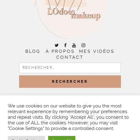
BLOG
À PROPOS
MES VIDÉOS
CONTACT
RECHERCHER :
COPYRIGHT © 2026 | ALL RIGHTS RESERVED |
DESIGNED
BY LITTLE THEME SHOP
We use cookies on our website to give you the most
relevant experience by remembering your preferences
and repeat visits. By clicking “Accept All”, you consent to
the use of ALL the cookies. However, you may visit
"Cookie Settings" to provide a controlled consent.