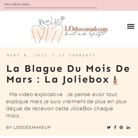
Rechercher :
Skip
to
BLOG
content
REVUES
À PROPOS
CALENDRIERS DE L’AVENT
BON PLAN
MES VIDÉOS
MARS 8, 2012
/
13 COMMENTS
VIDÉOS
La Blague Du Mois De
CONTACT
Mars : La Joliebox
!
Ma vidéo explicative : Je pense avoir tout
expliqué mais je suis vraiment de plus en plus
déçue de recevoir cette JolieBox chaque
mois…..
BY
LODOESMAKEUP