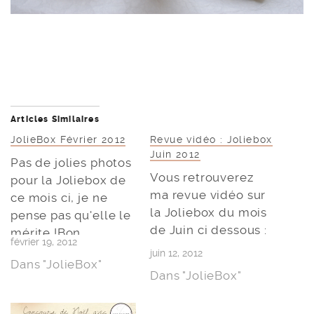
Articles Similaires
JolieBox Février 2012
Revue vidéo : Joliebox
Juin 2012
Pas de jolies photos
Vous retrouverez
pour la Joliebox de
ma revue vidéo sur
ce mois ci, je ne
la Joliebox du mois
pense pas qu'elle le
de Juin ci dessous :
mérite !Bon
février 19, 2012
dimanche à vous
juin 12, 2012
Dans "JolieBox"
toutes,
Dans "JolieBox"