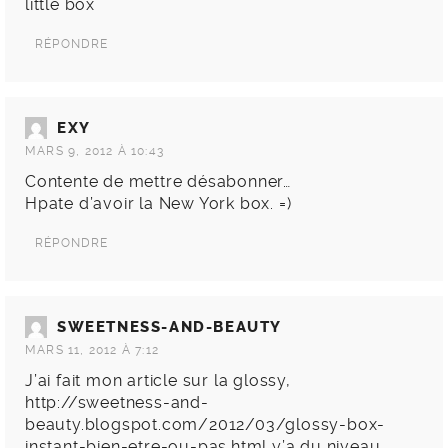
little box
RÉPONDRE
EXY
MARS 9, 2012 À 10:43
Contente de mettre désabonner…
Hpate d’avoir la New York box. =)
RÉPONDRE
SWEETNESS-AND-BEAUTY
MARS 11, 2012 À 7:12
J’ai fait mon article sur la glossy,
http://sweetness-and-
beauty.blogspot.com/2012/03/glossy-box-
instant-bien-etre-ou-pas.html
y’a du niveau