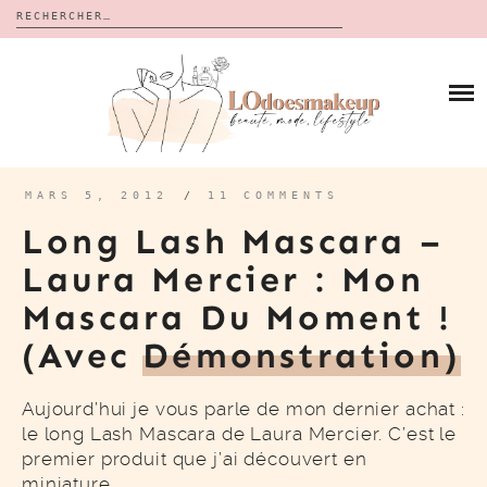
Rechercher :
Skip
to
BLOG
content
REVUES
À PROPOS
CALENDRIERS DE L’AVENT
BON PLAN
MES VIDÉOS
MARS 5, 2012
/
11 COMMENTS
VIDÉOS
Long Lash Mascara –
CONTACT
Laura Mercier : Mon
Mascara Du Moment !
(Avec
Démonstration)
Aujourd’hui je vous parle de mon dernier achat :
le long Lash Mascara de Laura Mercier. C’est le
premier produit que j’ai découvert en
miniature…