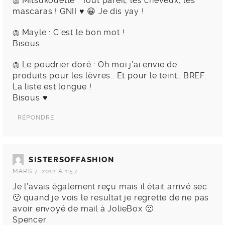
@ Mitsukouette : Tout pareil, les cheveux, les
mascaras ! GNII ♥ 😀 Je dis yay !
@ Mayle : C’est le bon mot !
Bisous
@ Le poudrier doré : Oh moi j’ai envie de
produits pour les lèvres.. Et pour le teint.. BREF.
La liste est longue !
Bisous ♥
RÉPONDRE
SISTERSOFFASHION
MARS 7, 2012 À 1:57
Je l’avais également reçu mais il était arrivé sec
🙁 quand je vois le resultat je regrette de ne pas
avoir envoyé de mail à JolieBox 🙁
Spencer