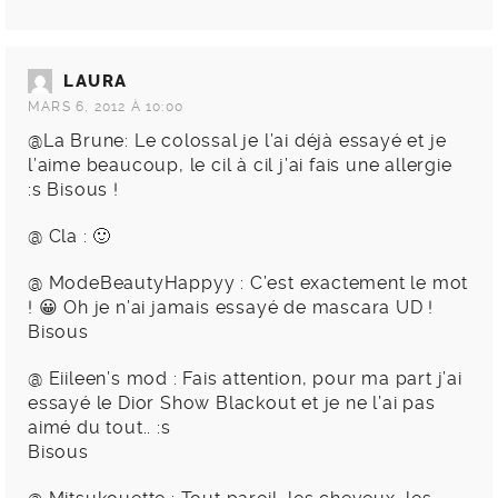
LAURA
MARS 6, 2012 À 10:00
@La Brune: Le colossal je l’ai déjà essayé et je
l’aime beaucoup, le cil à cil j’ai fais une allergie
:s Bisous !
@ Cla : 🙂
@ ModeBeautyHappyy : C’est exactement le mot
! 😀 Oh je n’ai jamais essayé de mascara UD !
Bisous
@ Eiileen’s mod : Fais attention, pour ma part j’ai
essayé le Dior Show Blackout et je ne l’ai pas
aimé du tout.. :s
Bisous