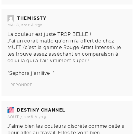
THEMISSTY
MAI 8, 2012 À 1:32
La couleur est juste TROP BELLE !
J’ai un corail matte qu’on m’a offert de chez
MUFE (c’est la gamme Rouge Artist Intense), je
les trouve assez asséchant en comparaison à
celui la qui a l’air vraiment super !
*Sephora j’arriiive !*
RÉPONDRE
DESTINY CHANNEL
AOÛT 7, 2016 À 7:19
J’aime bien les couleurs discrète comme celle si
pour aller au travail. Elles te vont bien