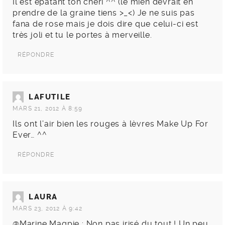
Il est épatant ton chéri ^^ (le mien devrait en
prendre de la graine tiens >_<) Je ne suis pas
fana de rose mais je dois dire que celui-ci est
très joli et tu le portes à merveille.
RÉPONDRE
LAFUTILE
MARS 21, 2012 À 8:59
Ils ont l’air bien les rouges à lèvres Make Up For
Ever… ^^
RÉPONDRE
LAURA
MARS 23, 2012 À 9:42
@Marine Magpie : Non pas irisé du tout ! Un peu