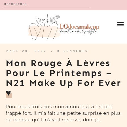
Rechercher :
Skip
to
BLOG
content
REVUES
À PROPOS
CALENDRIERS DE L’AVENT
BON PLAN
MES VIDÉOS
MARS 20, 2012
/
8 COMMENTS
VIDÉOS
Mon Rouge À Lèvres
CONTACT
Pour Le Printemps –
N21 Make Up For Ever
♥
Pour nous trois ans mon amoureux a encore
frappé fort, il m’a fait une petite surprise en plus
du cadeau qu’il m’avait réservé, dont je…