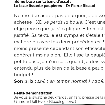
3ième base sur la banc d’essai :
La base lissante paupières – Dr Pierre Ricaud
Ne me demandez pas pourquoi je possèd
achetée ! XD
Je perds la boule
. C’est un
et je pense que ça s’explique. Elle n’est 
justifié. Sa texture est sympa et s’étale
matière qu’avec les deux précédentes. 
moins présente cependant son efficacité 
adhèrent moins bien.. Elle lisse la paupiè
petite base je m’en sers quand je dois s
entendu plus de bien de la base à paupi
budget !
12€ ( en temps normal )
7.20€
Son prix :
Petite démonstration :
Je vous ai swatché deux fards : un fard pressé de l
Glamour Doll Eyes ( Bleeding Love )