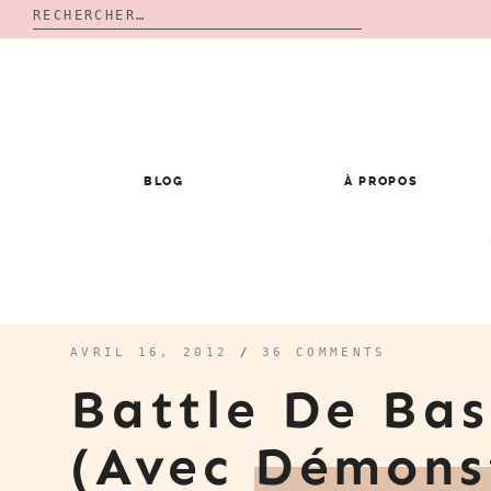
Rechercher :
Skip
to
content
BLOG
À PROPOS
AVRIL 16, 2012
/
36 COMMENTS
Battle De Bas
(Avec
Démons