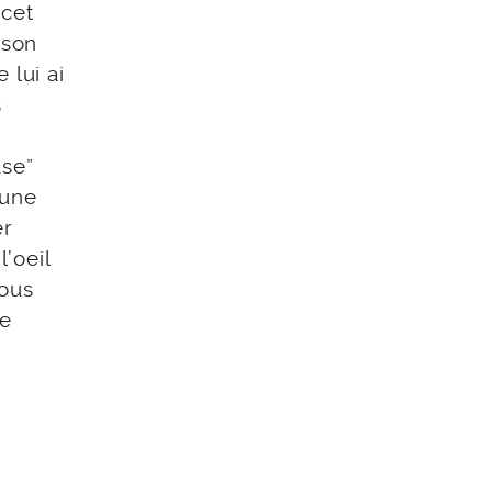
 cet
 son
 lui ai
s
ase”
 une
er
l’oeil
vous
le