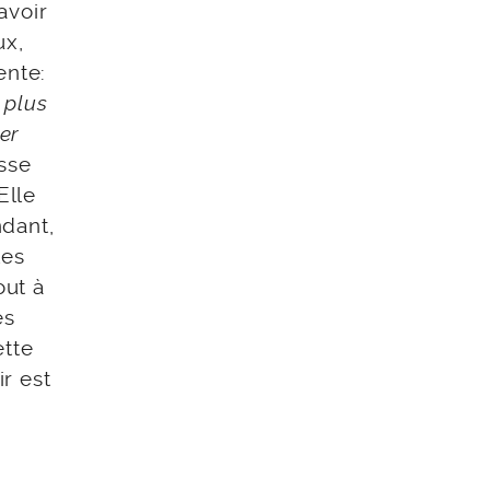
avoir
ux,
ente:
 plus
er
sse
Elle
ndant,
les
out à
es
ette
ir est