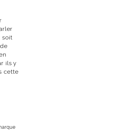
r
arler
 soit
 de
ien
 ils y
s cette
 marque