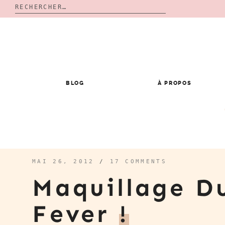
Rechercher :
Skip
to
content
BLOG
À PROPOS
MAI 26, 2012
/
17 COMMENTS
Maquillage Du
Fever
!