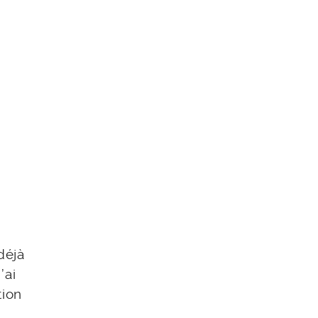
déjà
’ai
tion