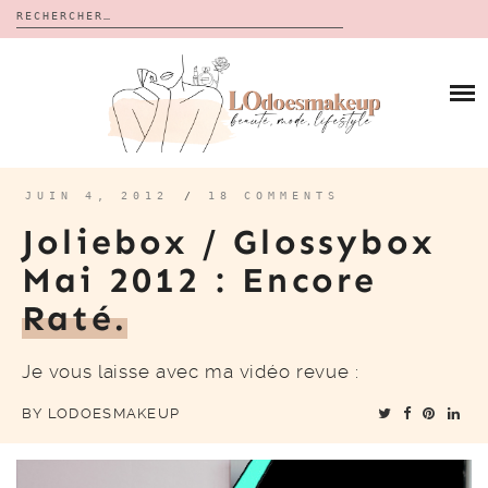
Rechercher :
Skip
to
BLOG
content
REVUES
À PROPOS
CALENDRIERS DE L’AVENT
BON PLAN
MES VIDÉOS
JUIN 4, 2012
/
18 COMMENTS
VIDÉOS
Joliebox / Glossybox
CONTACT
Mai 2012 : Encore
Raté.
Je vous laisse avec ma vidéo revue :
BY
LODOESMAKEUP