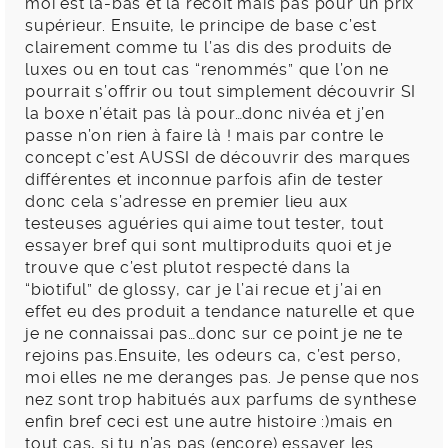
moi est la-bas et la recoit mais pas pour un prix
supérieur. Ensuite, le principe de base c’est
clairement comme tu l’as dis des produits de
luxes ou en tout cas “renommés” que l’on ne
pourrait s’offrir ou tout simplement découvrir SI
la boxe n’était pas là pour…donc nivéa et j’en
passe n’on rien à faire là ! mais par contre le
concept c’est AUSSI de découvrir des marques
différentes et inconnue parfois afin de tester
donc cela s’adresse en premier lieu aux
testeuses aguéries qui aime tout tester, tout
essayer bref qui sont multiproduits quoi et je
trouve que c’est plutot respecté dans la
“biotiful” de glossy, car je l’ai recue et j’ai en
effet eu des produit a tendance naturelle et que
je ne connaissai pas…donc sur ce point je ne te
rejoins pas.Ensuite, les odeurs ca, c’est perso,
moi elles ne me deranges pas. Je pense que nos
nez sont trop habitués aux parfums de synthese
enfin bref ceci est une autre histoire :)mais en
tout cas, si tu n’as pas (encore) essayer les