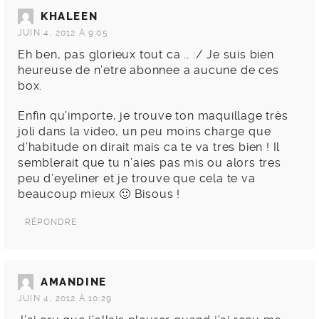
KHALEEN
JUIN 4, 2012 À 9:05
Eh ben, pas glorieux tout ca … :/ Je suis bien
heureuse de n’etre abonnee a aucune de ces
box.
Enfin qu’importe, je trouve ton maquillage très
joli dans la video, un peu moins charge que
d’habitude on dirait mais ca te va tres bien ! Il
semblerait que tu n’aies pas mis ou alors tres
peu d’eyeliner et je trouve que cela te va
beaucoup mieux 🙂 Bisous !
RÉPONDRE
AMANDINE
JUIN 4, 2012 À 10:29