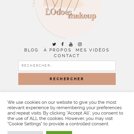
BLOG
À PROPOS
MES VIDÉOS
CONTACT
RECHERCHER :
COPYRIGHT © 2026 | ALL RIGHTS RESERVED |
DESIGNED
BY LITTLE THEME SHOP
We use cookies on our website to give you the most
relevant experience by remembering your preferences
and repeat visits. By clicking “Accept All”, you consent to
the use of ALL the cookies. However, you may visit
"Cookie Settings" to provide a controlled consent.