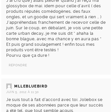
J’ai cru que j’allais pleurer quand j’ai reçu ma
glossybox de mai. idem pour celle d’avril ( des
produits réputés comédogènes, des faux
ongles, et un goodie qui sert vraiment à rien … )
J’appréhendais franchement de recevoir celle de
juin. Sur le coup, en débalant, je vois une petite
carte urban decay, je me suis dit ” ahaha la
bonne blague, avec ma chance y en aura pas ”
Et puis grand soulagement ! enfin tous mes
produits vont être testés !
Pourvu que ça dure !
RÉPONDRE
MLLEBLUEBIRD
JUIN 5, 2012 À 11:30
Je suis tout à fait d’accord avec toi. Joliebox se
moque de ses abonnées parce que leur succès
a été tel, que tout semble acquis.