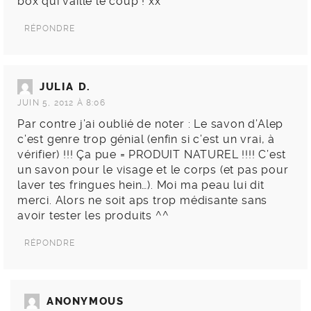
box qui vaille le coup ! xx
RÉPONDRE
JULIA D.
JUIN 5, 2012 À 8:06
Par contre j’ai oublié de noter : Le savon d’Alep
c’est genre trop génial (enfin si c’est un vrai, à
vérifier) !!! Ça pue = PRODUIT NATUREL !!!! C’est
un savon pour le visage et le corps (et pas pour
laver tes fringues hein…). Moi ma peau lui dit
merci. Alors ne soit aps trop médisante sans
avoir tester les produits ^^
RÉPONDRE
ANONYMOUS