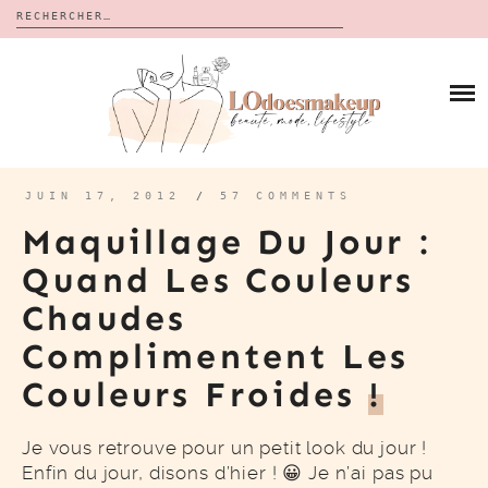
Rechercher :
Skip
to
BLOG
content
REVUES
À PROPOS
CALENDRIERS DE L’AVENT
BON PLAN
MES VIDÉOS
JUIN 17, 2012
/
57 COMMENTS
VIDÉOS
Maquillage Du Jour :
CONTACT
Quand Les Couleurs
Chaudes
Complimentent Les
Couleurs Froides
!
Je vous retrouve pour un petit look du jour !
Enfin du jour, disons d’hier ! 😀 Je n’ai pas pu