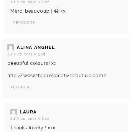
JUIN 20, 2012 À 8:22
Merci beaucoup ! 😀 <3
RÉPONDRE
ALINA ANGHEL
JUIN 17, 2012 À 3:05
beautiful colours! xx
http://www.theprovocativecouture.com/
RÉPONDRE
LAURA
JUIN 20, 2012 À 8:22
Thanks lovely ! xxx