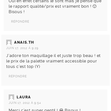
Oui en effet certains le sont mais je pense que
le rapport qualité/prix est vraiment bon ! 🙂
Bisous !
RÉPONDRE
ANAIS.TH
JUIN 17, 2012 À 9:29
J’adore ton maquillage il et juste trop beau ! et
le prix de la palette vraiment accessible pour
tous c’est top (Y)
RÉPONDRE
LAURA
JUIN 17, 2012 À 9:54
Merci c’est super gentil ! 😀 Bisous !