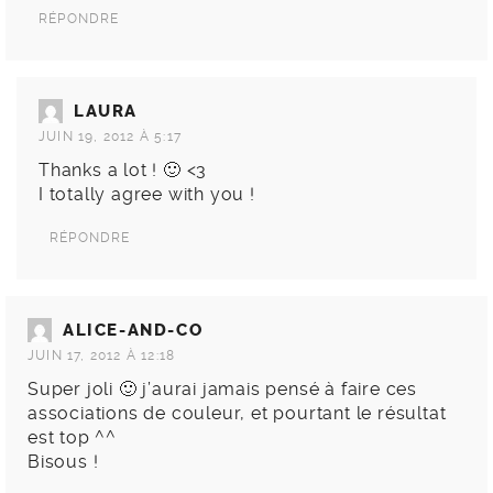
RÉPONDRE
LAURA
JUIN 19, 2012 À 5:17
Thanks a lot ! 🙂 <3
I totally agree with you !
RÉPONDRE
ALICE-AND-CO
JUIN 17, 2012 À 12:18
Super joli 🙂 j’aurai jamais pensé à faire ces
associations de couleur, et pourtant le résultat
est top ^^
Bisous !