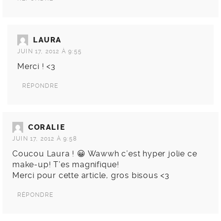
LAURA
JUIN 17, 2012 À 9:55
Merci ! <3
RÉPONDRE
CORALIE
JUIN 17, 2012 À 9:58
Coucou Laura ! 😀 Wawwh c’est hyper jolie ce
make-up! T’es magnifique!
Merci pour cette article, gros bisous <3
RÉPONDRE