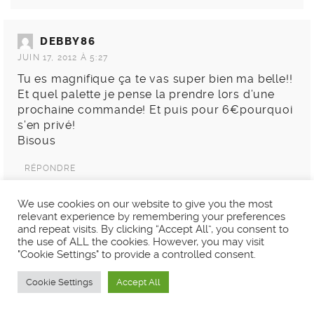
DEBBY86
JUIN 17, 2012 À 5:27
Tu es magnifique ça te vas super bien ma belle!!
Et quel palette je pense la prendre lors d’une
prochaine commande! Et puis pour 6€pourquoi
s’en privé!
Bisous
RÉPONDRE
We use cookies on our website to give you the most
relevant experience by remembering your preferences
LAURA
and repeat visits. By clicking “Accept All”, you consent to
the use of ALL the cookies. However, you may visit
JUIN 20, 2012 À 8:23
"Cookie Settings" to provide a controlled consent.
C’est clair, je suis bien d’accord !
Merci beaucoup en tous cas !
Cookie Settings
Accept All
Bisous <3