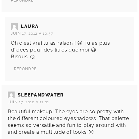
RÉPONDRE
LAURA
JUIN 17, 2012 À 10:57
Oh c’est vrai tu as raison ! 😀 Tu as plus
d’idées pour des titres que moi 😉
Bisous <3
RÉPONDRE
SLEEPANDWATER
JUIN 17, 2012 À 11:01
Beautiful makeup! The eyes are so pretty with
the different coloured eyeshadows. That palette
seems so versatile and fun to play around with
and create a multitude of looks 🙂