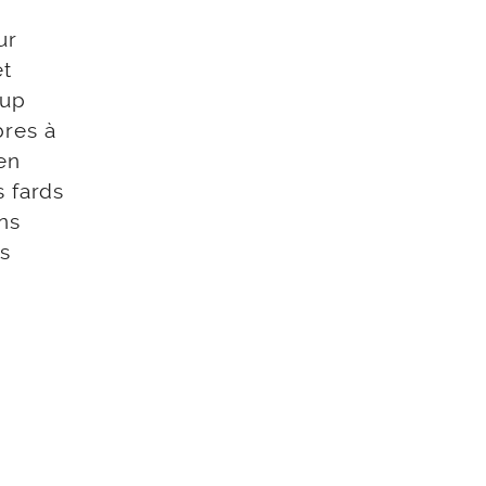
ur
et
oup
bres à
en
s fards
ns
us