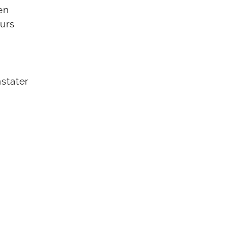
en
ours
stater