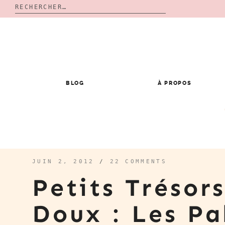
Rechercher :
Skip
to
content
BLOG
À PROPOS
JUIN 2, 2012
/
22 COMMENTS
Petits Trésor
Doux : Les Pa