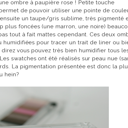
 une ombre à paupière rose ! Petite touche
 permet de pouvoir utiliser une pointe de coule
 ensuite un taupe/gris sublime, très pigmenté 
p plus foncées (une marron, une noire) beauc
 pas tout à fait mattes cependant. Ces deux om
 humidifiées pour tracer un trait de liner ou bi
direz vous pouvez très bien humidifier tous le
Les swatches ont été réalisés sur peau nue (sa
ards. La pigmentation présentée est donc la pl
u hein?