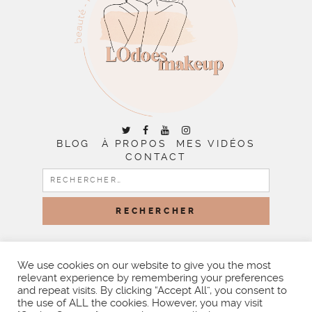
BLOG
À PROPOS
MES VIDÉOS
CONTACT
RECHERCHER :
COPYRIGHT © 2026 | ALL RIGHTS RESERVED |
DESIGNED
BY LITTLE THEME SHOP
We use cookies on our website to give you the most
relevant experience by remembering your preferences
and repeat visits. By clicking “Accept All”, you consent to
the use of ALL the cookies. However, you may visit