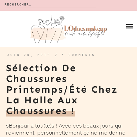
Rechercher :
Skip
to
BLOG
content
REVUES
À PROPOS
CALENDRIERS DE L’AVENT
BON PLAN
MES VIDÉOS
JUIN 20, 2012
/
5 COMMENTS
VIDÉOS
Sélection De
CONTACT
Chaussures
Printemps/été Chez
La Halle Aux
Chaussures !
sBonjour à tou(te)s ! Avec ces beaux jours qui
reviennent, personnellement ça ne me donne