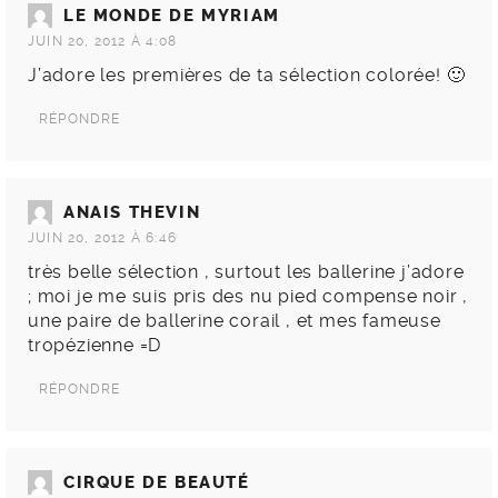
LE MONDE DE MYRIAM
JUIN 20, 2012 À 4:08
J’adore les premières de ta sélection colorée! 🙂
RÉPONDRE
ANAIS THEVIN
JUIN 20, 2012 À 6:46
très belle sélection , surtout les ballerine j’adore
; moi je me suis pris des nu pied compense noir ,
une paire de ballerine corail , et mes fameuse
tropézienne =D
RÉPONDRE
CIRQUE DE BEAUTÉ