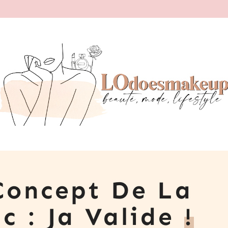
Concept De La
c : Ja Valide
!