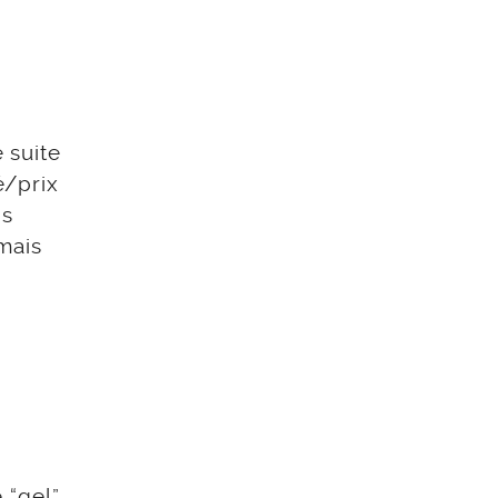
e suite
é/prix
ns
mais
 “gel”