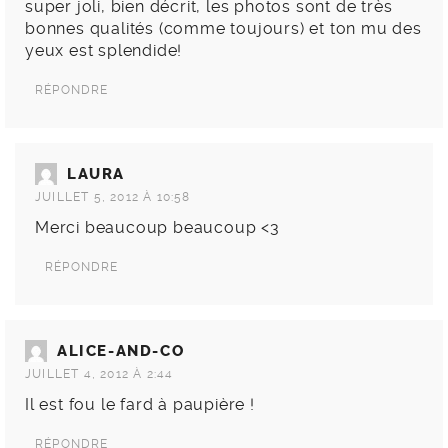
super joli, bien décrit, les photos sont de très
bonnes qualités (comme toujours) et ton mu des
yeux est splendide!
RÉPONDRE
LAURA
JUILLET 5, 2012 À 10:58
Merci beaucoup beaucoup <3
RÉPONDRE
ALICE-AND-CO
JUILLET 4, 2012 À 2:44
Il est fou le fard à paupière !
RÉPONDRE