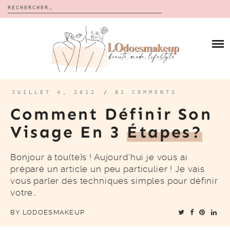
Rechercher :
Skip
to
BLOG
content
REVUES
À PROPOS
CALENDRIERS DE L’AVENT
BON PLAN
MES VIDÉOS
JUILLET 4, 2012
/
81 COMMENTS
VIDÉOS
Comment Définir Son
CONTACT
Visage En 3
Étapes?
Bonjour à tou(te)s ! Aujourd’hui je vous ai
préparé un article un peu particulier ! Je vais
vous parler des techniques simples pour définir
votre…
BY
LODOESMAKEUP