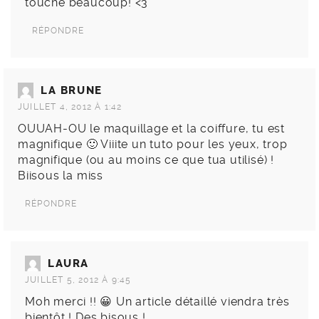
touche beaucoup! <3
RÉPONDRE
LA BRUNE
JUILLET 4, 2012 À 1:42
OUUAH-OU le maquillage et la coiffure, tu est
magnifique 🙂 Viiite un tuto pour les yeux, trop
magnifique (ou au moins ce que tua utilisé) !
Biisous la miss
RÉPONDRE
LAURA
JUILLET 5, 2012 À 9:45
Moh merci !! 😀 Un article détaillé viendra très
bientôt ! Des bisous !