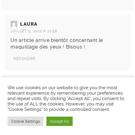
LAURA
JUILLET 5, 2012 À 10:58
Un article arrive bientôt concernant le
maquillage des yeux ! Bisous !
RÉPONDRE
LÉNA
We use cookies on our website to give you the most
JUILLET 4, 2012 À 3:02
relevant experience by remembering your preferences
and repeat visits. By clicking “Accept All”, you consent to
Super article! Bien expliqué et très utile ^^
the use of ALL the cookies. However, you may visit
"Cookie Settings" to provide a controlled consent.
RÉPONDRE
Cookie Settings
Accept All