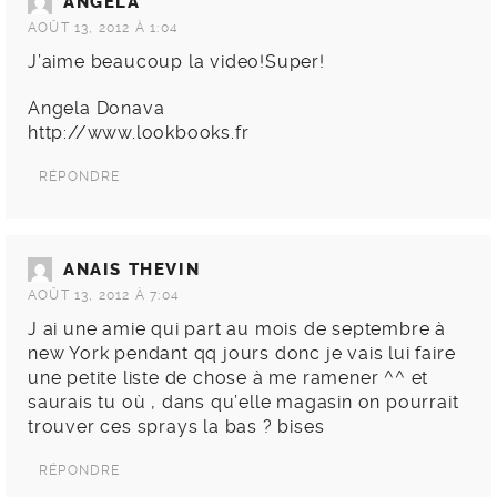
ANGELA
AOÛT 13, 2012 À 1:04
J’aime beaucoup la video!Super!
Angela Donava
http://www.lookbooks.fr
RÉPONDRE
ANAIS THEVIN
AOÛT 13, 2012 À 7:04
J ai une amie qui part au mois de septembre à
new York pendant qq jours donc je vais lui faire
une petite liste de chose à me ramener ^^ et
saurais tu où , dans qu’elle magasin on pourrait
trouver ces sprays la bas ? bises
RÉPONDRE