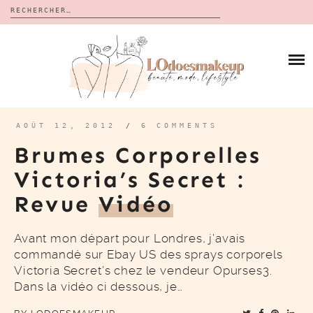
Rechercher :
Skip
to
BLOG
content
REVUES
À PROPOS
CALENDRIERS DE L’AVENT
BON PLAN
MES VIDÉOS
AOÛT 12, 2012
/
6 COMMENTS
VIDÉOS
Brumes Corporelles
CONTACT
Victoria’s Secret :
Revue
Vidéo
Avant mon départ pour Londres, j’avais
commandé sur Ebay US des sprays corporels
Victoria Secret’s chez le vendeur Opurses3.
Dans la vidéo ci dessous, je…