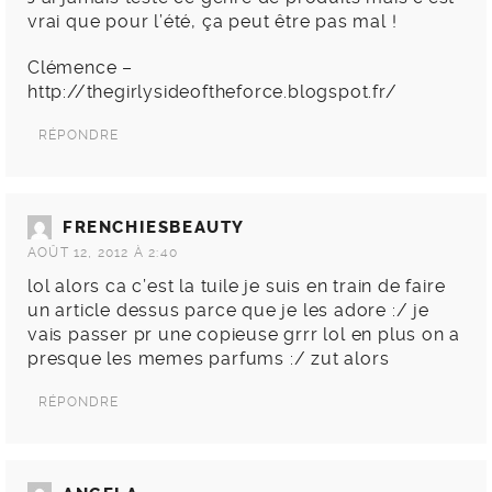
vrai que pour l’été, ça peut être pas mal !
Clémence –
http://thegirlysideoftheforce.blogspot.fr/
RÉPONDRE
FRENCHIESBEAUTY
AOÛT 12, 2012 À 2:40
lol alors ca c’est la tuile je suis en train de faire
un article dessus parce que je les adore :/ je
vais passer pr une copieuse grrr lol en plus on a
presque les memes parfums :/ zut alors
RÉPONDRE