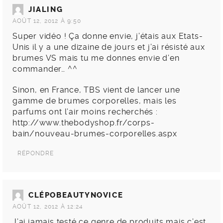
JIALING
AOÛT 12, 2012 À 9:50
Super vidéo ! Ça donne envie, j’étais aux Etats-
Unis il y a une dizaine de jours et j’ai résisté aux
brumes VS mais tu me donnes envie d’en
commander… ^^
Sinon, en France, TBS vient de lancer une
gamme de brumes corporelles, mais les
parfums ont l’air moins recherchés :
http://www.thebodyshop.fr/corps-
bain/nouveau-brumes-corporelles.aspx
RÉPONDRE
CLÉPOBEAUTYNOVICE
AOÛT 12, 2012 À 12:24
J’ai jamais testé ce genre de produits mais c’est