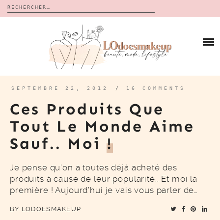
Rechercher :
Skip
to
BLOG
content
REVUES
À PROPOS
CALENDRIERS DE L’AVENT
BON PLAN
MES VIDÉOS
SEPTEMBRE 22, 2012
/
16 COMMENTS
VIDÉOS
Ces Produits Que
CONTACT
Tout Le Monde Aime
Sauf.. Moi
!
Je pense qu’on a toutes déjà acheté des
produits à cause de leur popularité.. Et moi la
première ! Aujourd’hui je vais vous parler de…
BY
LODOESMAKEUP