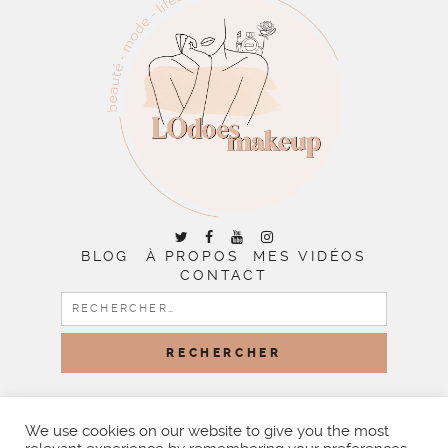
BLOG
À PROPOS
MES VIDÉOS
CONTACT
RECHERCHER :
COPYRIGHT © 2026 | ALL RIGHTS RESERVED |
DESIGNED
BY LITTLE THEME SHOP
We use cookies on our website to give you the most