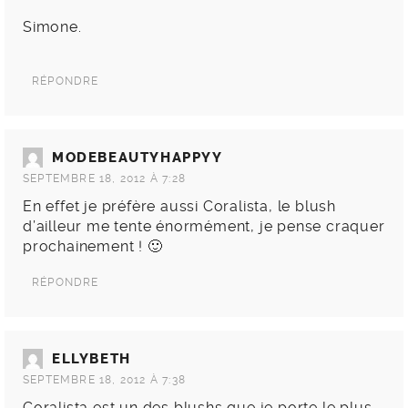
Simone.
RÉPONDRE
MODEBEAUTYHAPPYY
SEPTEMBRE 18, 2012 À 7:28
En effet je préfère aussi Coralista, le blush
d’ailleur me tente énormément, je pense craquer
prochainement ! 🙂
RÉPONDRE
ELLYBETH
SEPTEMBRE 18, 2012 À 7:38
Coralista est un des blushs que je porte le plus