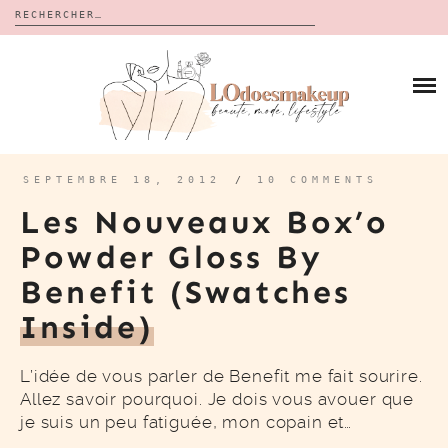
Rechercher :
Skip
to
BLOG
content
REVUES
À PROPOS
CALENDRIERS DE L’AVENT
BON PLAN
MES VIDÉOS
SEPTEMBRE 18, 2012
/
10 COMMENTS
VIDÉOS
Les Nouveaux Box’o
CONTACT
Powder Gloss By
Benefit (swatches
Inside)
L’idée de vous parler de Benefit me fait sourire.
Allez savoir pourquoi. Je dois vous avouer que
je suis un peu fatiguée, mon copain et…