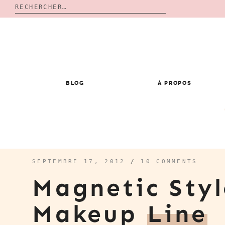
Rechercher :
Skip
to
content
BLOG
À PROPOS
SEPTEMBRE 17, 2012
/
10 COMMENTS
Magnetic Sty
Makeup
Line