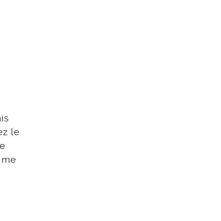
is
ez le
se
t me