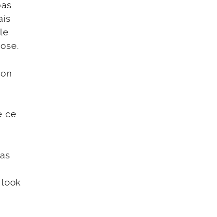
pas
ais
le
ose.
mon
e ce
pas
 look