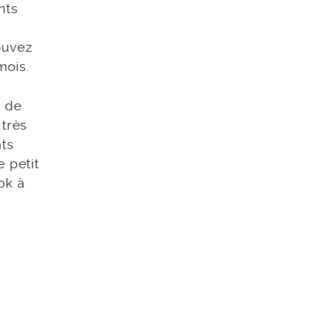
nts
ouvez
mois.
o de
 très
nts
e petit
ok à