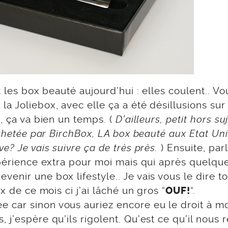
t les box beauté aujourd’hui : elles coulent.. Vo
a Joliebox, avec elle ça a été désillusions sur
, ça va bien un temps. (
D’ailleurs, petit hors su
achetée par BirchBox, LA box beauté aux Etat Uni
e? Je vais suivre ça de très près.
) Ensuite, par
xpérience extra pour moi mais qui après quelqu
enir une box lifestyle.. Je vais vous le dire t
x de ce mois ci j’ai lâché un gros “
“.
OUF!
 car sinon vous auriez encore eu le droit à m
j’espère qu’ils rigolent. Qu’est ce qu’il nous 