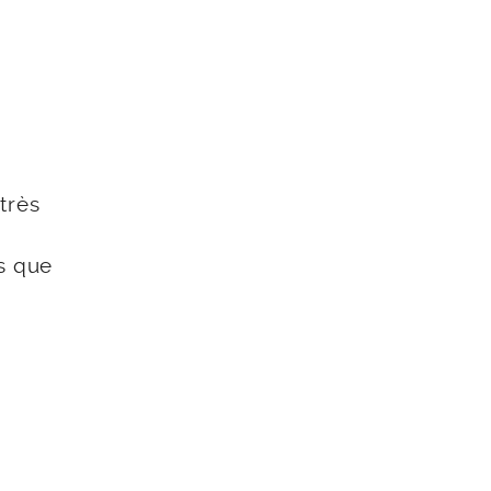
très
rs que