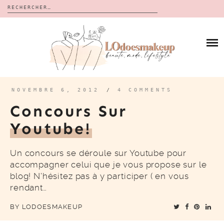
Rechercher :
Skip
to
BLOG
content
REVUES
À PROPOS
CALENDRIERS DE L’AVENT
BON PLAN
MES VIDÉOS
NOVEMBRE 6, 2012
/
4 COMMENTS
VIDÉOS
Concours Sur
CONTACT
Youtube!
Un concours se déroule sur Youtube pour
accompagner celui que je vous propose sur le
blog! N’hésitez pas à y participer ( en vous
rendant…
BY
LODOESMAKEUP