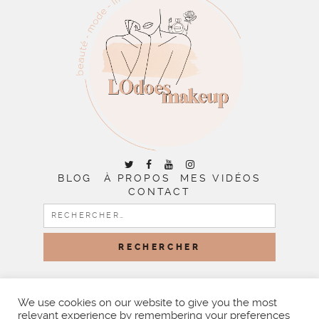
BLOG
À PROPOS
MES VIDÉOS
CONTACT
RECHERCHER :
COPYRIGHT © 2026 | ALL RIGHTS RESERVED |
DESIGNED
BY LITTLE THEME SHOP
We use cookies on our website to give you the most
relevant experience by remembering your preferences