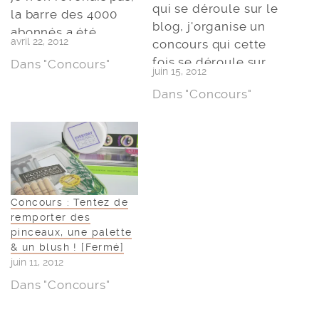
qui se déroule sur le
la barre des 4000
blog, j'organise un
abonnés a été
avril 22, 2012
concours qui cette
dépassée sur ma
fois se déroule sur
Dans "Concours"
chaîne Youtube..
juin 15, 2012
Youtube, pour
Alors il était grand
Dans "Concours"
participer il vous
temps de vous dire
suffit de vous
merci, vous
rendre sur Youtube,
retrouverez donc ci
sous la vidéo, de la
dessous la vidéo
visionner pour
concours ! Je
respecter les règles
préfère vous
Concours : Tentez de
et laisser un
prévenir que les
remporter des
commentaire sous
participations ne…
pinceaux, une palette
cette dernière ! :)Je
& un blush ! [Fermé]
précise…
juin 11, 2012
Dans "Concours"