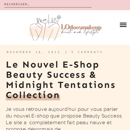
Rechercher :
Skip
to
BLOG
content
REVUES
À PROPOS
CALENDRIERS DE L’AVENT
BON PLAN
MES VIDÉOS
NOVEMBRE 18, 2012
/
5 COMMENTS
VIDÉOS
Le Nouvel E-Shop
CONTACT
Beauty Success &
Midnight Tentations
Collection
Je vous retrouve aujourd’hui pour vous parler
du nouvel E-shop que propose Beauty Success.
Le site a complètement fait peau neuve et
propose désormais de…