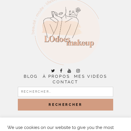
BLOG
À PROPOS
MES VIDÉOS
CONTACT
RECHERCHER :
COPYRIGHT © 2026 | ALL RIGHTS RESERVED |
DESIGNED
BY LITTLE THEME SHOP
We use cookies on our website to give you the most