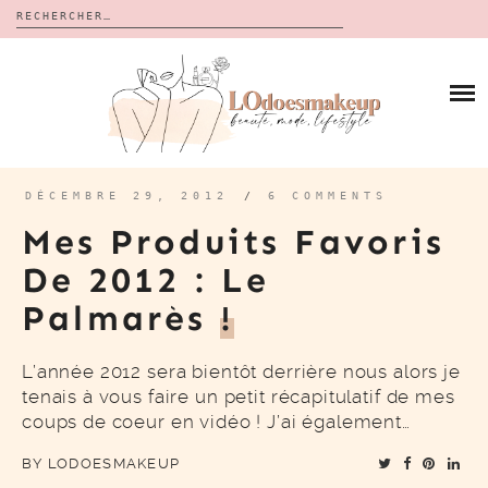
Rechercher :
Skip
to
BLOG
content
REVUES
À PROPOS
CALENDRIERS DE L’AVENT
BON PLAN
MES VIDÉOS
DÉCEMBRE 29, 2012
/
6 COMMENTS
VIDÉOS
Mes Produits Favoris
CONTACT
De 2012 : Le
Palmarès
!
L’année 2012 sera bientôt derrière nous alors je
tenais à vous faire un petit récapitulatif de mes
coups de coeur en vidéo ! J’ai également…
BY
LODOESMAKEUP