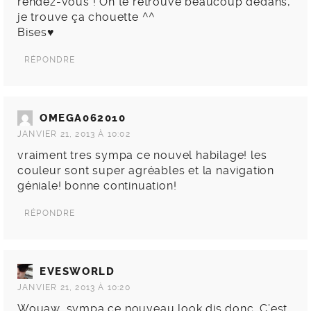
rendez-vous ! On te retrouve beaucoup dedans,
je trouve ça chouette ^^
Bises♥
RÉPONDRE
OMEGA062010
JANVIER 21, 2013 À 10:02
vraiment tres sympa ce nouvel habilage! les
couleur sont super agréables et la navigation
géniale! bonne continuation!
RÉPONDRE
EVESWORLD
JANVIER 21, 2013 À 10:20
Wouaw, sympa ce nouveau look dis donc. C’est