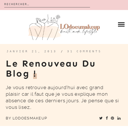
Rechercher :
Skip
to
BLOG
content
REVUES
À PROPOS
CALENDRIERS DE L’AVENT
BON PLAN
MES VIDÉOS
JANVIER 21, 2013
/
31 COMMENTS
VIDÉOS
Le Renouveau Du
CONTACT
Blog
!
Je vous retrouve aujourd’hui avec grand
plaisir car il faut que je vous explique mon
absence de ces derniers jours. Je pense que si
vous lisez…
BY
LODOESMAKEUP