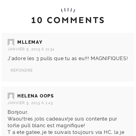
10 COMMENTS
MLLEMAY
JANVIER 5, 2013 À 11:34
J’adore les 3 pulls que tu as eu!!! MAGNIFIQUES!
RÉPONDRE
HELENA OOPS
JANVIER 5, 2013 À 1:43
Bonjour,
Waou!tres jolis cadeaux!je suis contente pur
toi!le pull blanc est magnifique!
T a ete gatee…je te suivais toujours via HC, la je