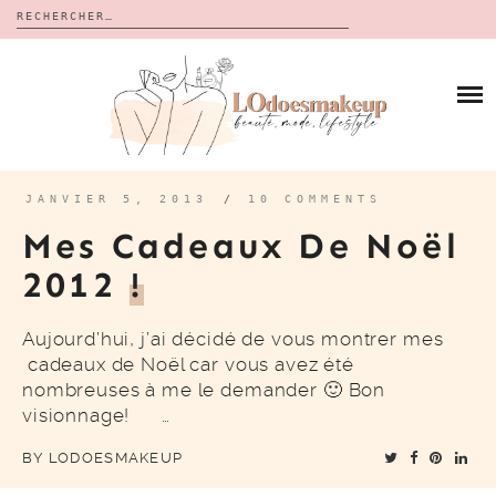
Rechercher :
Skip
to
BLOG
content
REVUES
À PROPOS
CALENDRIERS DE L’AVENT
BON PLAN
MES VIDÉOS
JANVIER 5, 2013
/
10 COMMENTS
VIDÉOS
Mes Cadeaux De Noël
CONTACT
2012
!
Aujourd’hui, j’ai décidé de vous montrer mes
cadeaux de Noël car vous avez été
nombreuses à me le demander 🙂 Bon
visionnage! …
BY
LODOESMAKEUP