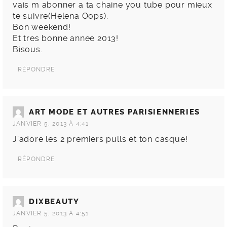
vais m abonner a ta chaine you tube pour mieux
te suivre(Helena Oops).
Bon weekend!
Et tres bonne annee 2013!
Bisous.
RÉPONDRE
ART MODE ET AUTRES PARISIENNERIES
JANVIER 5, 2013 À 4:41
J’adore les 2 premiers pulls et ton casque!
RÉPONDRE
DIXBEAUTY
JANVIER 5, 2013 À 4:51