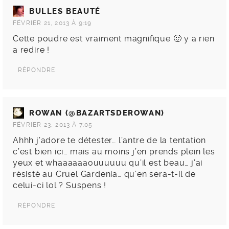
BULLES BEAUTÉ
FÉVRIER 21, 2013 À 9:19
Cette poudre est vraiment magnifique 🙂 y a rien
a redire !
RÉPONDRE
ROWAN (@BAZARTSDEROWAN)
FÉVRIER 23, 2013 À 7:05
Ahhh j’adore te détester… l’antre de la tentation
c’est bien ici… mais au moins j’en prends plein les
yeux et whaaaaaaouuuuuu qu’il est beau… j’ai
résisté au Cruel Gardenia… qu’en sera-t-il de
celui-ci lol ? Suspens !
RÉPONDRE