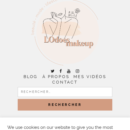
BLOG
À PROPOS
MES VIDÉOS
CONTACT
RECHERCHER :
COPYRIGHT © 2026 | ALL RIGHTS RESERVED |
DESIGNED
BY LITTLE THEME SHOP
We use cookies on our website to give you the most