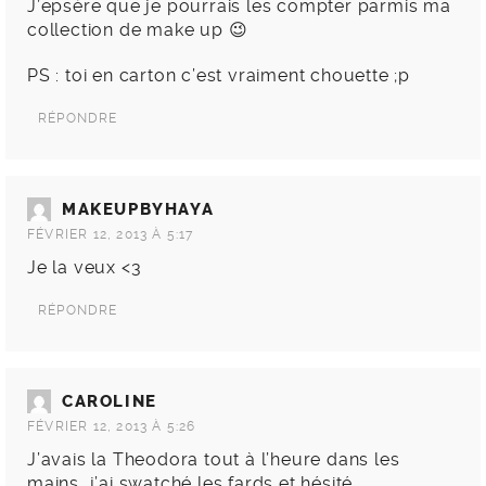
J’epsère que je pourrais les compter parmis ma
collection de make up 😉
PS : toi en carton c’est vraiment chouette ;p
RÉPONDRE
MAKEUPBYHAYA
FÉVRIER 12, 2013 À 5:17
Je la veux <3
RÉPONDRE
CAROLINE
FÉVRIER 12, 2013 À 5:26
J’avais la Theodora tout à l’heure dans les
mains, j’ai swatché les fards et hésité