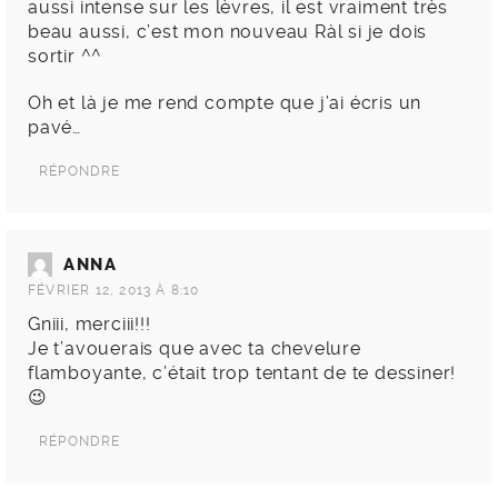
aussi intense sur les lèvres, il est vraiment très
beau aussi, c’est mon nouveau Ràl si je dois
sortir ^^
Oh et là je me rend compte que j’ai écris un
pavé…
RÉPONDRE
ANNA
FÉVRIER 12, 2013 À 8:10
Gniii, merciii!!!
Je t’avouerais que avec ta chevelure
flamboyante, c’était trop tentant de te dessiner!
😉
RÉPONDRE