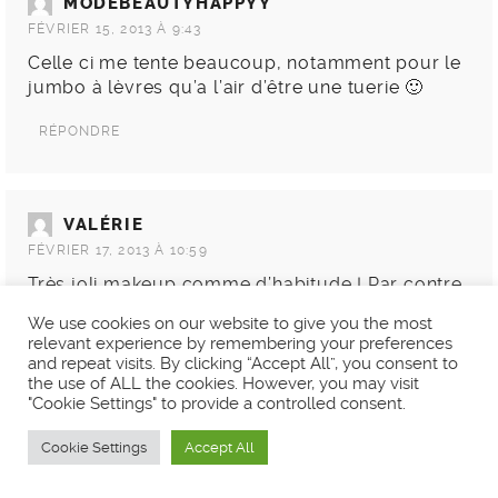
MODEBEAUTYHAPPYY
FÉVRIER 15, 2013 À 9:43
Celle ci me tente beaucoup, notamment pour le
jumbo à lèvres qu’a l’air d’être une tuerie 🙂
RÉPONDRE
VALÉRIE
FÉVRIER 17, 2013 À 10:59
Très joli makeup comme d’habitude ! Par contre
une idée pour toi et Anna une petite bd avec ton
We use cookies on our website to give you the most
personnage sur tes aventures internet et blog 😉
relevant experience by remembering your preferences
je suis sûre qu’on te lirait
and repeat visits. By clicking “Accept All”, you consent to
the use of ALL the cookies. However, you may visit
"Cookie Settings" to provide a controlled consent.
RÉPONDRE
Cookie Settings
Accept All
ROWAN (@BAZARTSDEROWAN)