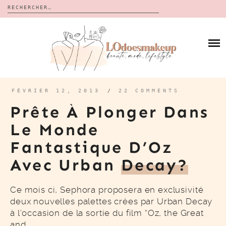
Rechercher :
Skip
to
BLOG
content
REVUES
À PROPOS
CALENDRIERS DE L’AVENT
BON PLAN
MES VIDÉOS
FÉVRIER 12, 2013
/
22 COMMENTS
VIDÉOS
Prête À Plonger Dans
CONTACT
Le Monde
Fantastique D’Oz
Avec Urban
Decay?
Ce mois ci, Sephora proposera en exclusivité
deux nouvelles palettes crées par Urban Decay
à l’occasion de la sortie du film “Oz, the Great
and…