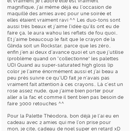
et vraiment je l’adore elle est vraiment
magnifique, j’ai même déjà eu l’occasion de
maquillé des amies avec pour une soirée et
elles étaient vraiment ravi ^^ Les duo-tons sont
aussi très beaux et j’aime l’idée qu’ils ont eu de
faire ça, le aura wahou les reflets de fou quoi…
Et j’aime beaucoup le fait que le crayon de la
Glinda soit un Rockstar, parce que les zéro…
enfin j’en ai deux d’avance quoi et un que j’utilise
(problème quand on “collectionne” les palettes
UD) Quand au super-saturated high gloss lip
color je l’aime énormément aussi et j’ai beau a
peu près suivre ce qu’UD fait je n’avais pas
vraiment fait attention à ces crayons… Là c’est un
rose assez nude, que j’aime bien porter pour
aller a la fac et comme il tient bien pas besoin de
faire 3000 retouches ^^
Pour la Palette Théodora, bon déjà je l’ai eu en
cadeau avec 2 amies qui me l’on prise pour
mon, je cite, cadeau de noel super en retard xD