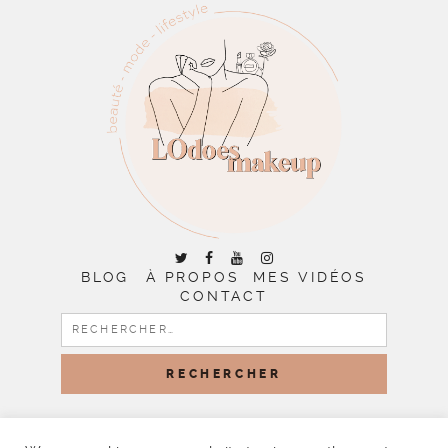
BLOG
À PROPOS
MES VIDÉOS
CONTACT
RECHERCHER :
COPYRIGHT © 2026 | ALL RIGHTS RESERVED |
DESIGNED
BY LITTLE THEME SHOP