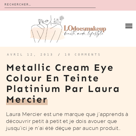
Rechercher :
Skip
to
BLOG
content
REVUES
À PROPOS
CALENDRIERS DE L’AVENT
BON PLAN
MES VIDÉOS
AVRIL 12, 2013
/
10 COMMENTS
VIDÉOS
Metallic Cream Eye
CONTACT
Colour En Teinte
Platinium Par Laura
Mercier
Laura Mercier est une marque que j’apprends à
découvrir petit à petit et je dois avouer que
jusqu’ici je n’ai été déçue par aucun produit…