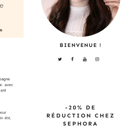
ne
BIENVENUE !
mpagne
le: avec
tant
-20% DE
pour
RÉDUCTION CHEZ
in été,
SEPHORA