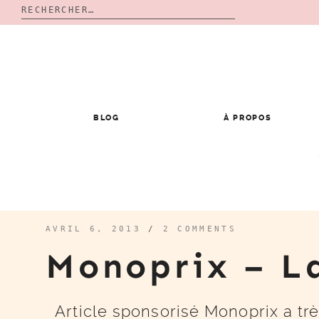
Rechercher :
Skip
to
content
BLOG
À PROPOS
AVRIL 6, 2013
/
2 COMMENTS
Monoprix – L
Article sponsorisé Monoprix a tr