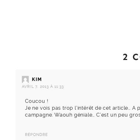
2 
KIM
AVRIL 7, 2013 À 11:33
Coucou !
Je ne vois pas trop l’intérêt de cet article… A 
campagne. Waouh géniale… C’est un peu g
RÉPONDRE