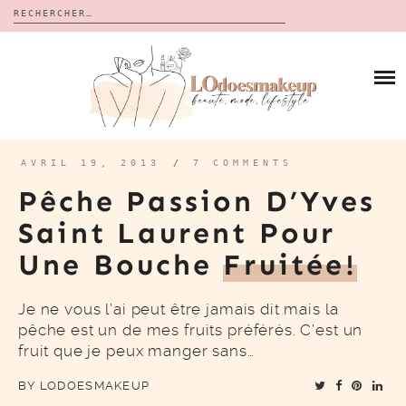
Rechercher :
Skip
to
BLOG
content
REVUES
À PROPOS
CALENDRIERS DE L’AVENT
BON PLAN
MES VIDÉOS
AVRIL 19, 2013
/
7 COMMENTS
VIDÉOS
Pêche Passion D’Yves
CONTACT
Saint Laurent Pour
Une Bouche
Fruitée!
Je ne vous l’ai peut être jamais dit mais la
pêche est un de mes fruits préférés. C’est un
fruit que je peux manger sans…
BY
LODOESMAKEUP