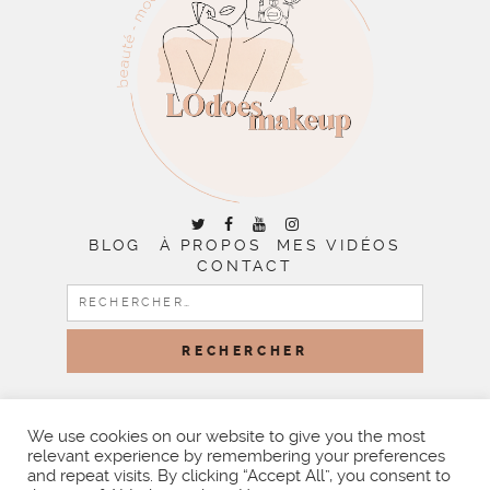
BLOG
À PROPOS
MES VIDÉOS
CONTACT
RECHERCHER :
COPYRIGHT © 2026 | ALL RIGHTS RESERVED |
DESIGNED
BY LITTLE THEME SHOP
We use cookies on our website to give you the most
relevant experience by remembering your preferences
and repeat visits. By clicking “Accept All”, you consent to