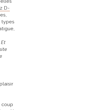
elles
z D-
es,
s types
atigue,
.
Et
site
e
laisir
n coup