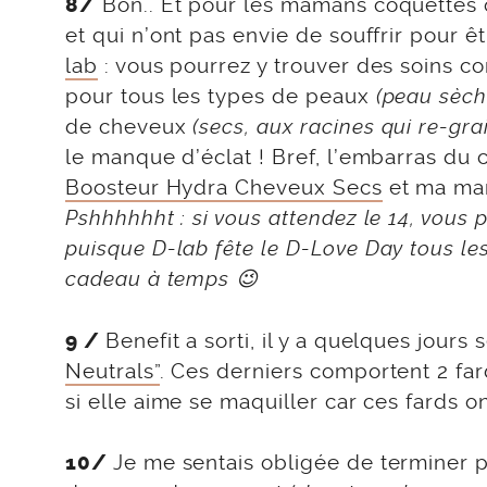
Bon.. Et pour les mamans coquettes o
8/
et qui n’ont pas envie de souffrir pour
lab
: vous pourrez y trouver des soins c
pour tous les types de peaux
(peau sèche
de cheveux
(secs, aux racines qui re-gra
le manque d’éclat ! Bref, l’embarras du 
Boosteur Hydra Cheveux Secs
et ma m
Pshhhhhht : si vous attendez le 14, vous p
puisque D-lab fête le D-Love Day tous le
cadeau à temps 😉
Benefit a sorti, il y a quelques jours
9 /
Neutrals”
. Ces derniers comportent 2 fard
si elle aime se maquiller car ces fards on
Je me sentais obligée de terminer p
10/