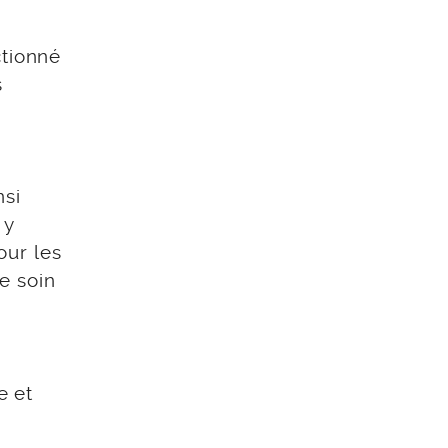
ctionné
s
nsi
 y
our les
e soin
e et