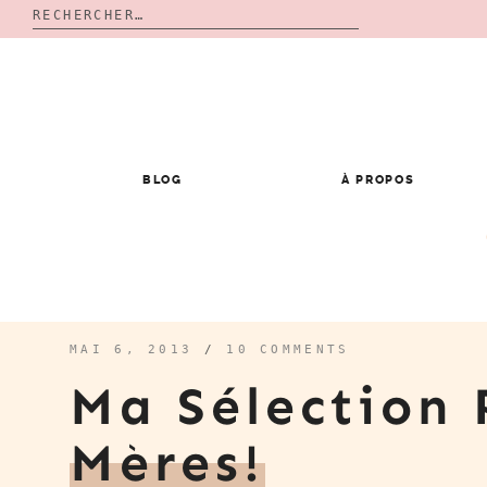
Rechercher :
Skip
to
content
BLOG
À PROPOS
MAI 6, 2013
/
10 COMMENTS
Ma Sélection 
Mères!