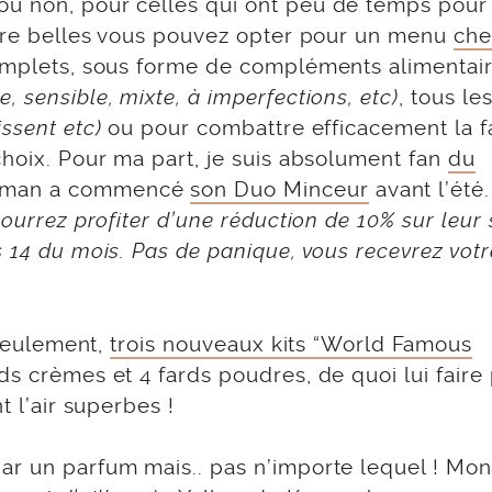
u non, pour celles qui ont peu de temps pour 
 être belles vous pouvez opter pour un menu
che
omplets, sous forme de compléments alimentair
, sensible, mixte, à imperfections, etc)
, tous le
issent etc)
ou pour combattre efficacement la f
choix. Pour ma part, je suis absolument fan
du
aman a commencé
son Duo Minceur
avant l’été
ourrez profiter d’une réduction de 10% sur leur 
s 14 du mois. Pas de panique, vous recevrez votr
 seulement,
trois nouveaux kits “World Famous
s crèmes et 4 fards poudres, de quoi lui faire p
t l’air superbes !
ar un parfum mais.. pas n’importe lequel ! Mo