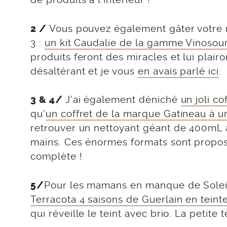
Vous pouvez également gâter votre ma
2 /
3 :
un kit Caudalie de la gamme Vinosou
produits feront des miracles et lui plair
désaltérant et je vous
en avais parlé ici
.
J’ai également déniché
un joli c
3 & 4/
qu’
un coffret de la marque Gatineau à un
retrouver un nettoyant géant de 400mL 
mains. Ces énormes formats sont propos
complète !
Pour les mamans en manque de Soleil,
5/
Terracota 4 saisons de Guerlain en tein
qui réveille le teint avec brio. La petite 