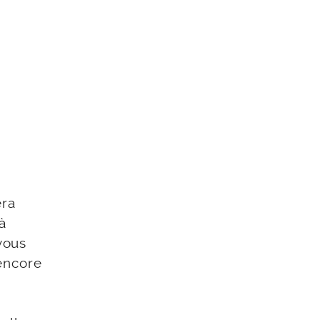
era
à
vous
 encore