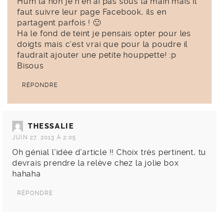
Hum là non je n’en ai pas sous la main mais il
faut suivre leur page Facebook, ils en
partagent parfois ! 🙂
Ha le fond de teint je pensais opter pour les
doigts mais c’est vrai que pour la poudre il
faudrait ajouter une petite houppette! :p
Bisous
RÉPONDRE
THESSALIE
JUIN 27, 2013 À 2:05
Oh génial l’idée d’article !! Choix très pertinent, tu
devrais prendre la relève chez la jolie box
hahaha
RÉPONDRE