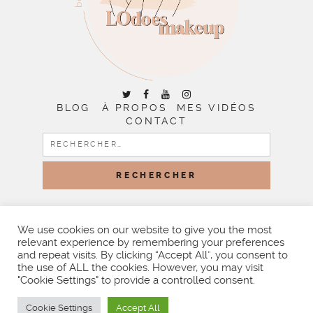
BLOG
À PROPOS
MES VIDÉOS
CONTACT
RECHERCHER :
COPYRIGHT © 2026 | ALL RIGHTS RESERVED |
DESIGNED
BY LITTLE THEME SHOP
We use cookies on our website to give you the most
relevant experience by remembering your preferences
and repeat visits. By clicking “Accept All”, you consent to
the use of ALL the cookies. However, you may visit
"Cookie Settings" to provide a controlled consent.
Cookie Settings
Accept All