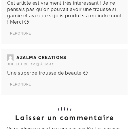
Cet article est vraiment très intéressant ! Je ne
pensais pas qu’on pouvait avoir une trousse si
garnie et avec de si jolis produits à moindre coût
! Merci 🙂
RÉPONDRE
AZALMA CREATIONS
JUILLET 26, 2013 À 10:42
Une superbe trousse de beauté 🙂
RÉPONDRE
Laisser un commentaire
Votre adresse e-mail ne sera pas publiée.
Les champs