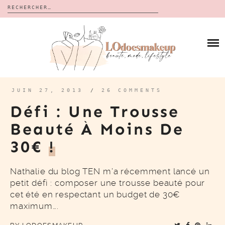
Rechercher :
Skip
to
BLOG
content
REVUES
À PROPOS
CALENDRIERS DE L’AVENT
BON PLAN
MES VIDÉOS
JUIN 27, 2013
/
26 COMMENTS
VIDÉOS
Défi : Une Trousse
CONTACT
Beauté À Moins De
30€
!
Nathalie du blog TEN m’a récemment lancé un
petit défi : composer une trousse beauté pour
cet été en respectant un budget de 30€
maximum….