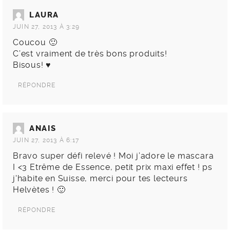
LAURA
JUIN 27, 2013 À 3:29
Coucou 🙂
C’est vraiment de très bons produits!
Bisous! ♥
RÉPONDRE
ANAIS
JUIN 27, 2013 À 6:17
Bravo super défi relevé ! Moi j’adore le mascara
I <3 Etrême de Essence, petit prix maxi effet ! ps
j'habite en Suisse, merci pour tes lecteurs
Helvètes ! 🙂
RÉPONDRE