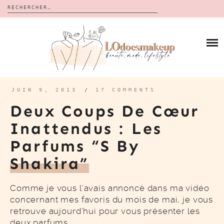
Rechercher :
Skip
to
BLOG
content
REVUES
À PROPOS
CALENDRIERS DE L’AVENT
BON PLAN
MES VIDÉOS
JUIN 9, 2013
/
17 COMMENTS
VIDÉOS
Deux Coups De Cœur
CONTACT
Inattendus : Les
Parfums “S By
Shakira”
Comme je vous l’avais annoncé dans ma vidéo
concernant mes favoris du mois de mai, je vous
retrouve aujourd’hui pour vous présenter les
deux parfums…