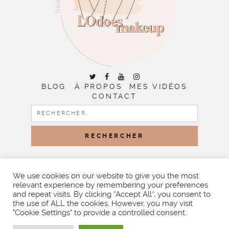
BLOG
À PROPOS
MES VIDÉOS
CONTACT
RECHERCHER :
COPYRIGHT © 2026 | ALL RIGHTS RESERVED |
DESIGNED
BY LITTLE THEME SHOP
We use cookies on our website to give you the most
relevant experience by remembering your preferences
and repeat visits. By clicking “Accept All”, you consent to
the use of ALL the cookies. However, you may visit
"Cookie Settings" to provide a controlled consent.