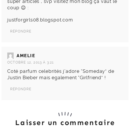
super articles , svp visitez mon blog ça vaut le
coup 😉 :
justforgirls08.blogspot.com
RÉPONDRE
AMELIE
OCTOBRE 12, 2013 À 3:21
Coté parfum celebrités j’adore “Someday” de
Justin Bieber mais egalement “Girlfriend” !
RÉPONDRE
Laisser un commentaire