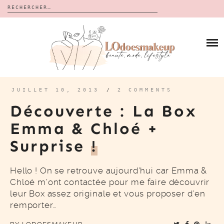
Rechercher :
Skip
to
BLOG
content
REVUES
À PROPOS
CALENDRIERS DE L’AVENT
BON PLAN
MES VIDÉOS
JUILLET 10, 2013
/
2 COMMENTS
VIDÉOS
Découverte : La Box
CONTACT
Emma & Chloé +
Surprise
!
Hello ! On se retrouve aujourd’hui car Emma &
Chloé m’ont contactée pour me faire découvrir
leur Box assez originale et vous proposer d’en
remporter…