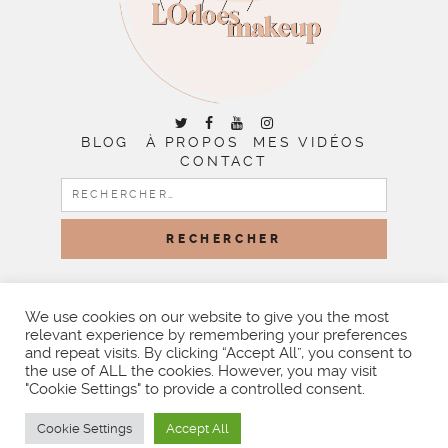
BLOG
À PROPOS
MES VIDÉOS
CONTACT
RECHERCHER :
COPYRIGHT © 2026 | ALL RIGHTS RESERVED |
DESIGNED
BY LITTLE THEME SHOP
We use cookies on our website to give you the most
relevant experience by remembering your preferences
and repeat visits. By clicking “Accept All”, you consent to
the use of ALL the cookies. However, you may visit
"Cookie Settings" to provide a controlled consent.
Cookie Settings
Accept All