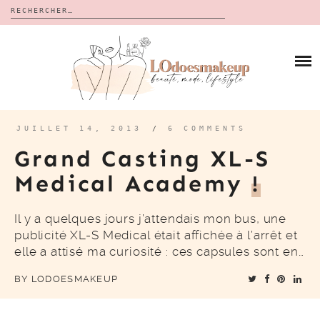
Rechercher :
Skip
to
BLOG
content
REVUES
À PROPOS
CALENDRIERS DE L’AVENT
BON PLAN
MES VIDÉOS
JUILLET 14, 2013
/
6 COMMENTS
VIDÉOS
Grand Casting XL-S
CONTACT
Medical Academy
!
Il y a quelques jours j’attendais mon bus, une
publicité XL-S Medical était affichée à l’arrêt et
elle a attisé ma curiosité : ces capsules sont en…
BY
LODOESMAKEUP