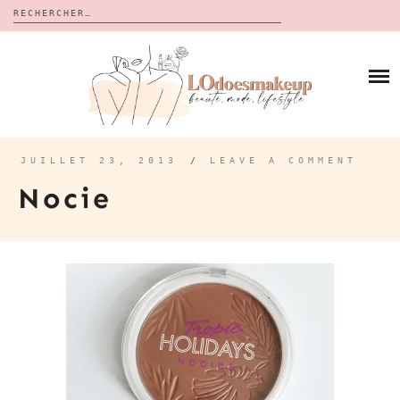
Rechercher :
Skip
to
BLOG
content
REVUES
À PROPOS
CALENDRIERS DE L’AVENT
BON PLAN
MES VIDÉOS
JUILLET 23, 2013
/
LEAVE A COMMENT
VIDÉOS
Nocie
CONTACT