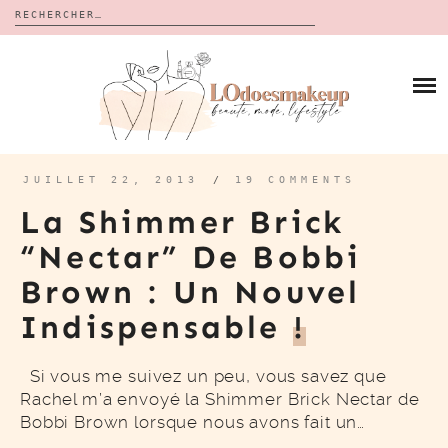
Rechercher :
Skip
to
BLOG
content
REVUES
À PROPOS
CALENDRIERS DE L’AVENT
BON PLAN
MES VIDÉOS
JUILLET 22, 2013
/
19 COMMENTS
VIDÉOS
La Shimmer Brick
CONTACT
“Nectar” De Bobbi
Brown : Un Nouvel
Indispensable
!
Si vous me suivez un peu, vous savez que
Rachel m’a envoyé la Shimmer Brick Nectar de
Bobbi Brown lorsque nous avons fait un…