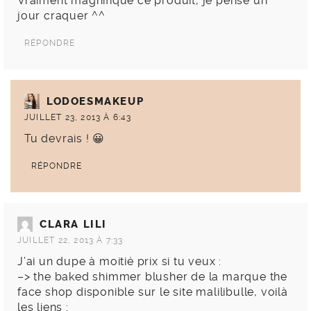
Vraiment magnifique ce produit, je pense un
jour craquer ^^
RÉPONDRE
LODOESMAKEUP
JUILLET 23, 2013 À 6:43
Tu devrais ! 😀
RÉPONDRE
CLARA LILI
JUILLET 22, 2013 À 7:33
J’ai un dupe à moitié prix si tu veux :
–> the baked shimmer blusher de la marque the
face shop disponible sur le site malilibulle, voilà
les liens :