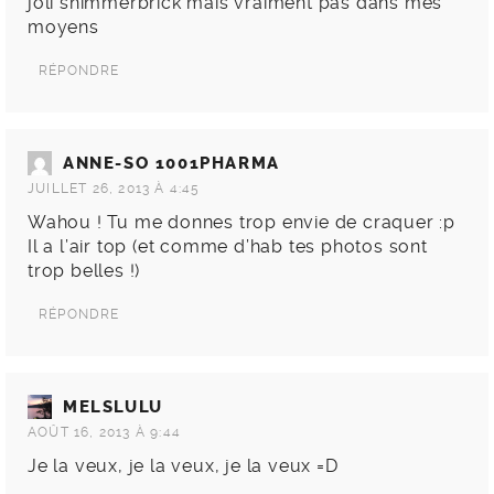
joli shimmerbrick mais vraiment pas dans mes
moyens
RÉPONDRE
ANNE-SO 1001PHARMA
JUILLET 26, 2013 À 4:45
Wahou ! Tu me donnes trop envie de craquer :p
Il a l’air top (et comme d’hab tes photos sont
trop belles !)
RÉPONDRE
MELSLULU
AOÛT 16, 2013 À 9:44
Je la veux, je la veux, je la veux =D