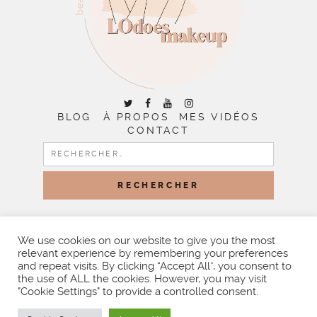
BLOG
À PROPOS
MES VIDÉOS
CONTACT
RECHERCHER :
COPYRIGHT © 2026 | ALL RIGHTS RESERVED |
DESIGNED
BY LITTLE THEME SHOP
We use cookies on our website to give you the most
relevant experience by remembering your preferences
and repeat visits. By clicking “Accept All”, you consent to
the use of ALL the cookies. However, you may visit
"Cookie Settings" to provide a controlled consent.