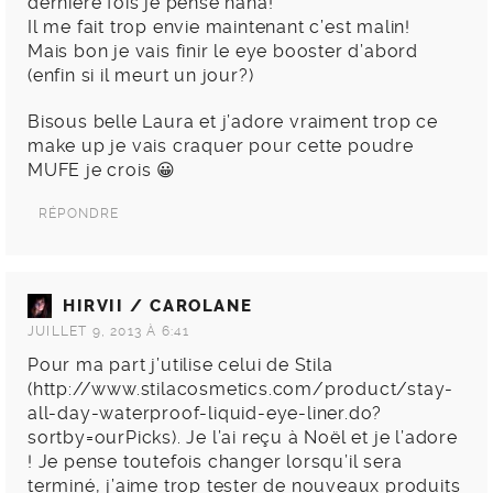
dernière fois je pense haha!
Il me fait trop envie maintenant c’est malin!
Mais bon je vais finir le eye booster d’abord
(enfin si il meurt un jour?)
Bisous belle Laura et j’adore vraiment trop ce
make up je vais craquer pour cette poudre
MUFE je crois 😀
RÉPONDRE
HIRVII / CAROLANE
JUILLET 9, 2013 À 6:41
Pour ma part j’utilise celui de Stila
(
http://www.stilacosmetics.com/product/stay-
all-day-waterproof-liquid-eye-liner.do?
sortby=ourPicks
). Je l’ai reçu à Noël et je l’adore
! Je pense toutefois changer lorsqu’il sera
terminé, j’aime trop tester de nouveaux produits