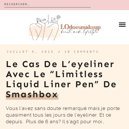
Rechercher :
Skip
to
BLOG
content
REVUES
À PROPOS
CALENDRIERS DE L’AVENT
BON PLAN
MES VIDÉOS
JUILLET 9, 2013
/
18 COMMENTS
VIDÉOS
Le Cas De L’eyeliner
CONTACT
Avec Le “Limitless
Liquid Liner Pen” De
Smashbox
Vous l’avez sans doute remarqué mais je porte
quasiment tous les jours de l’eyeliner. Et ce
depuis.. Plus de 6 ans? Il s’agit pour moi…