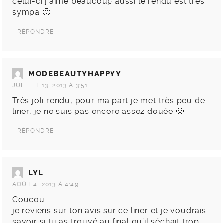
celui-ci j’aime beaucoup aussi le rendu est très
sympa 🙂
RÉPONDRE
MODEBEAUTYHAPPYY
JUILLET 13, 2013 À 3:51
Très joli rendu, pour ma part je met très peu de
liner, je ne suis pas encore assez douée 🙂
RÉPONDRE
LYL
AOÛT 4, 2013 À 4:49
Coucou
je reviens sur ton avis sur ce liner et je voudrais
savoir si tu as trouvé au final qu’il séchait trop