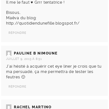
Il me le faut ♥ Grrr tentatrice !
Bisous,
Maêva du blog:
http://quotidiendunefille.blogspot.fr/
RÉPONDRE
PAULINE B NIMOUNE
JUILLET 9, 2013 À 8:51
J’ai hésité à acquérir cet eye liner je crois que tu
ma persuadé, ça me permettra de tester les
feutres 🙂
RÉPONDRE
RACHEL MARTINO