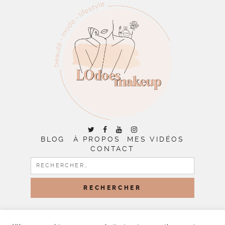
BLOG
À PROPOS
MES VIDÉOS
CONTACT
RECHERCHER :
COPYRIGHT © 2026 | ALL RIGHTS RESERVED |
DESIGNED
BY LITTLE THEME SHOP