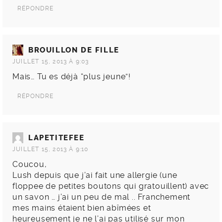
RÉPONDRE
BROUILLON DE FILLE
JUILLET 15, 2013 À 9:03
Mais… Tu es déjà “plus jeune”!
RÉPONDRE
LAPETITEFEE
JUILLET 15, 2013 À 9:10
Coucou,
Lush depuis que j’ai fait une allergie (une
floppee de petites boutons qui gratouillent) avec
un savon … j’ai un peu de mal .. Franchement
mes mains étaient bien abîmées et
heureusement je ne l’ai pas utilisé sur mon