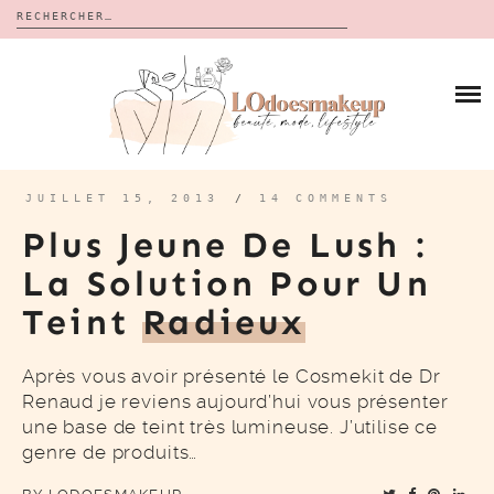
Rechercher :
Skip
to
BLOG
content
REVUES
À PROPOS
CALENDRIERS DE L’AVENT
BON PLAN
MES VIDÉOS
JUILLET 15, 2013
/
14 COMMENTS
VIDÉOS
Plus Jeune De Lush :
CONTACT
La Solution Pour Un
Teint
Radieux
Après vous avoir présenté le Cosmekit de Dr
Renaud je reviens aujourd’hui vous présenter
une base de teint très lumineuse. J’utilise ce
genre de produits…