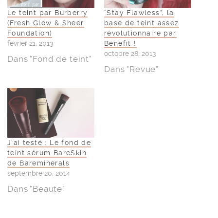
Le teint par Burberry
“Stay Flawless”, la
(Fresh Glow & Sheer
base de teint assez
Foundation)
révolutionnaire par
février 21, 2013
Benefit !
octobre 28, 2013
Dans "Fond de teint"
Dans "Revue"
J’ai testé : Le fond de
teint sérum BareSkin
de Bareminerals
septembre 20, 2014
Dans "Beaute"